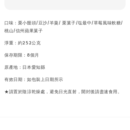
口味：栗小饅頭/豆沙/羊羹/ 栗菓子/塩最中/草莓風味軟糖/
桃山/信州蘋果菓子
淨重：約252公克
保存期限：8個月
原產地：日本愛知縣
有效日期：如包裝上日期所示
★請置於陰涼乾燥處，避免日光直射，開封後請盡速食用。