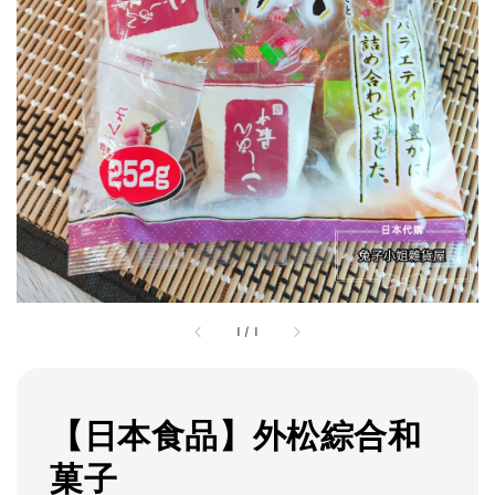
1
/
1
【日本食品】外松綜合和
菓子