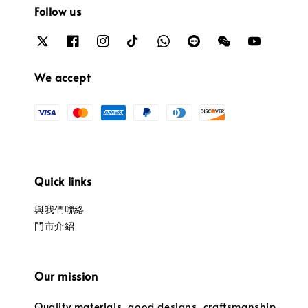
Follow us
We accept
Quick links
與我們聯絡
門市介紹
Our mission
Quality materials, good designs, craftsmanship