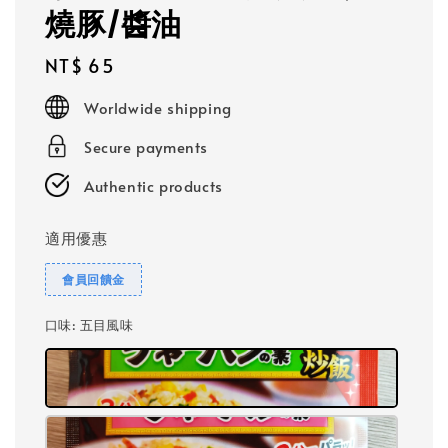
燒豚/醬油
Regular
NT$ 65
price
Worldwide shipping
Secure payments
Authentic products
適用優惠
會員回饋金
口味
: 五目風味