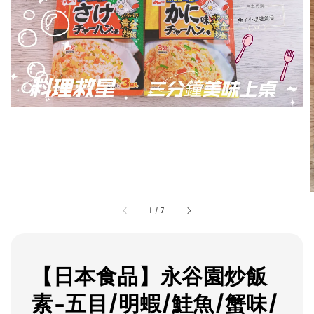
1
/
7
【日本食品】永谷園炒飯
素-五目/明蝦/鮭魚/蟹味/