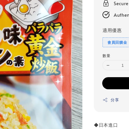
Secur
Authen
適用優惠
會員回饋金
數量
分享
◆日本進口