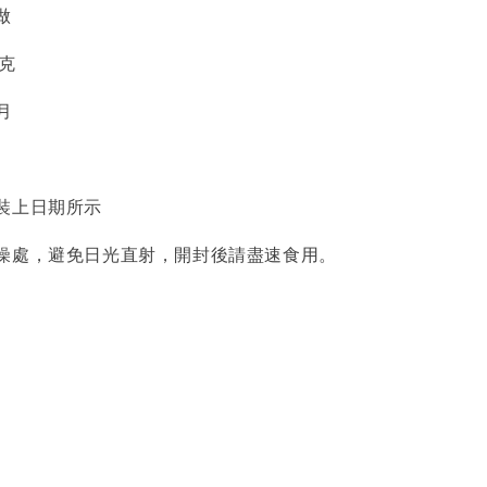
做
公克
月
裝上日期所示
燥處，避免日光直射，開封後請盡速食用。