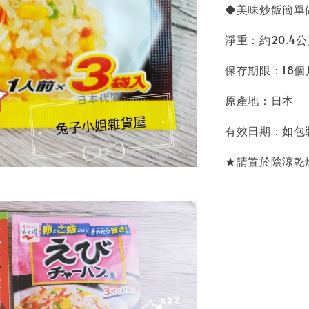
◆美味炒飯簡單
淨重：約20.4
保存期限：18個
原產地：日本
有效日期：如包
★請置於陰涼乾