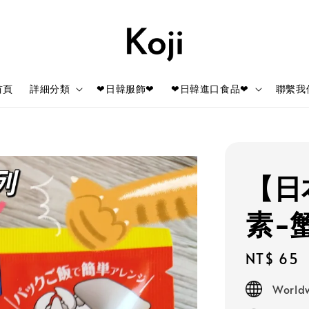
首頁
詳細分類
❤日韓服飾❤
❤日韓進口食品❤
聯繫我
【日
素-
Regular
NT$ 65
price
Worldw