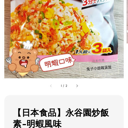
1
/
2
【日本食品】永谷園炒飯
素-明蝦風味