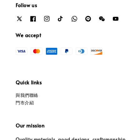
Follow us
We accept
Quick links
與我們聯絡
門市介紹
Our mission
Quality materials, good designs, craftsmanship