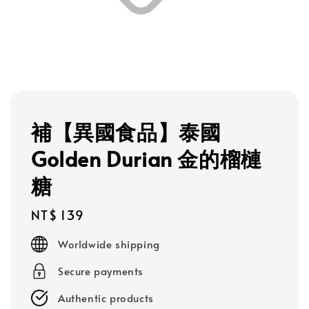
補【異國食品】泰國
Golden Durian 金的榴槤
糖
Regular
NT$ 139
price
Worldwide shipping
Secure payments
Authentic products