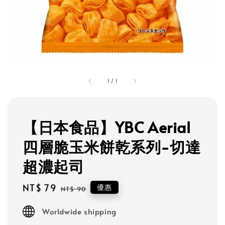
1
/
1
【日本食品】YBC Aerial
四層脆玉米餅乾系列-切達
超濃起司
Sale
NT$ 79
Regular
優惠
NT$ 90
price
price
Worldwide shipping