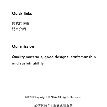
Quick links
與我們聯絡
門市介紹
Our mission
Quality materials, good designs, craftsmanship
and sustainability.
版權所有Copyright © 2026 All Rights Reserved.
如何購買？
瑕疵退貨服務
|