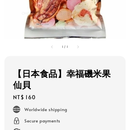
1
/
1
【日本食品】幸福磯米果
仙貝
Regular
NT$ 160
price
Worldwide shipping
Secure payments