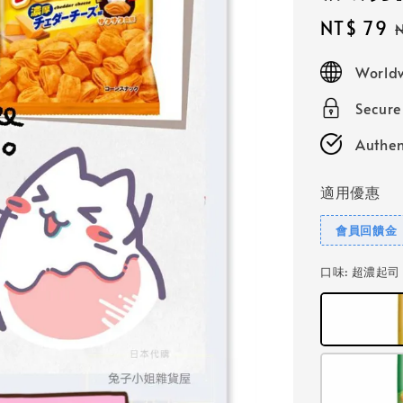
Sale
NT$ 79
price
Worldw
Secur
Authen
適用優惠
會員回饋金
口味
: 超濃起司