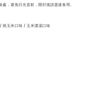
燥處，避免日光直射，開封後請盡速食用。
/ 燒玉米口味 / 玉米濃湯口味