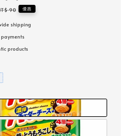
Regular
優惠
NT$ 90
price
ide shipping
e payments
tic products