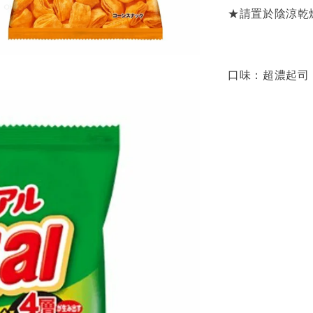
★請置於陰涼乾
口味：超濃起司 