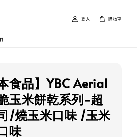
登入
購物車
們
食品】YBC Aerial
脆玉米餅乾系列-超
司/燒玉米口味 /玉米
口味