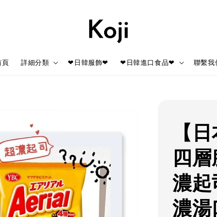
首頁
詳細分類
❤日韓服飾❤
❤日韓進口食品❤
聯繫我
【日本
四層
濃起
濃湯