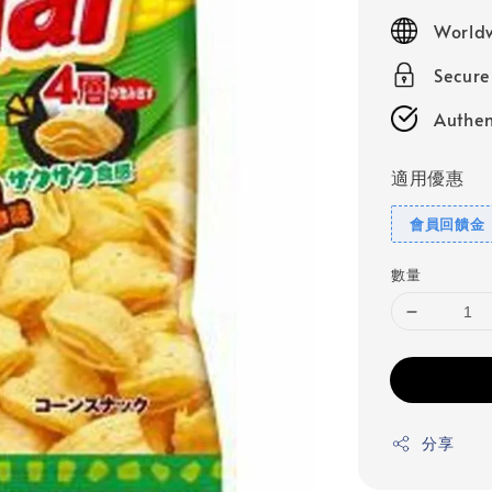
price
Worldw
Secur
Authen
適用優惠
會員回饋金
數量
分享