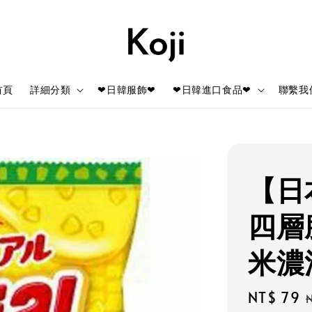
首頁
詳細分類
❤日韓服飾❤
❤日韓進口食品❤
聯繫我
【日本
四層
米濃
Sale
NT$ 79