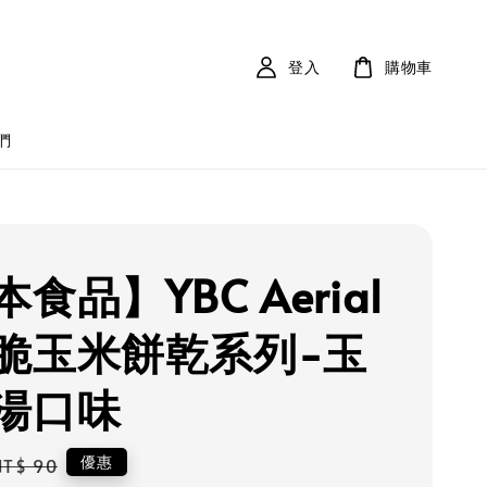
登入
購物車
們
食品】YBC Aerial
脆玉米餅乾系列-玉
湯口味
Regular
優惠
NT$ 90