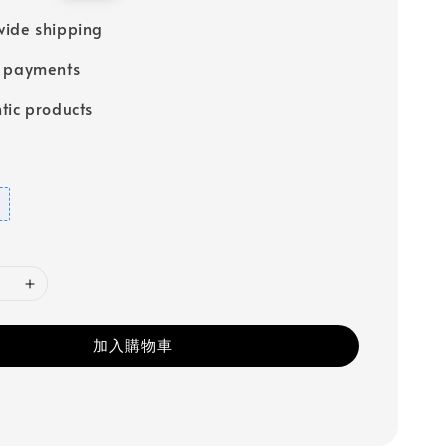
price
ide shipping
e payments
tic products
加入購物車