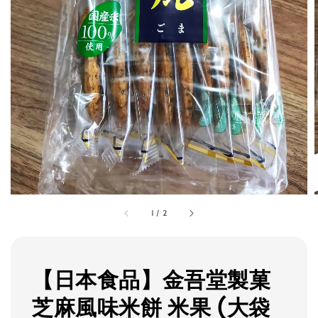
1
/
2
【日本食品】金吾堂製菓
芝麻風味米餅 米果 (大袋