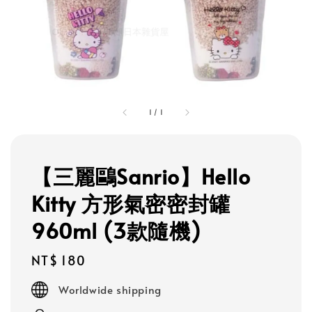
1
/
1
【三麗鷗Sanrio】Hello
Kitty 方形氣密密封罐
960ml (3款隨機)
Regular
NT$ 180
price
Worldwide shipping