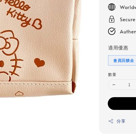
price
Worldw
Secur
Authen
適用優惠
會員回饋金
數量
分享