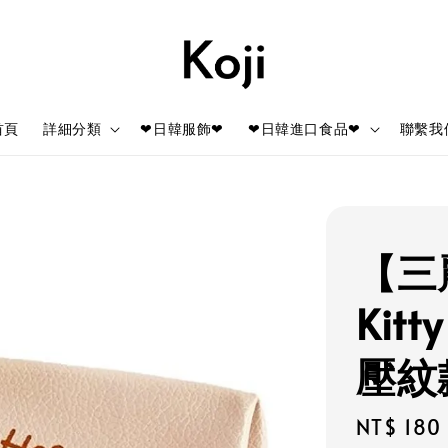
首頁
詳細分類
❤日韓服飾❤
❤日韓進口食品❤
聯繫我
【三麗
Kit
壓紋
Regular
NT$ 180