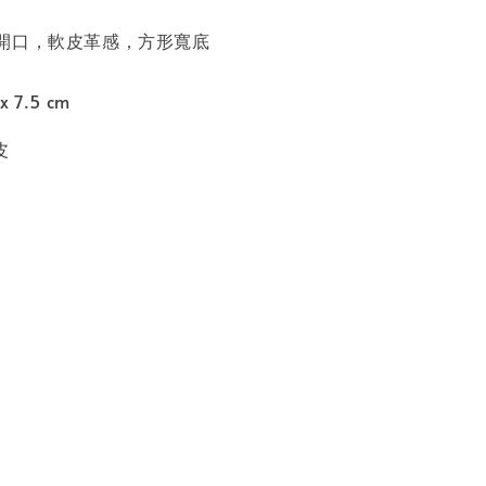
開口，軟皮革感，方形寬底
x 7.5 cm
皮