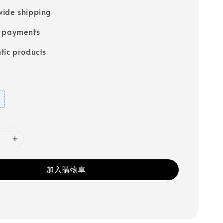
ide shipping
e payments
tic products
加入購物車