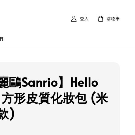
登入
購物車
們
鷗Sanrio】Hello
ty 方形皮質化妝包 (米
款)