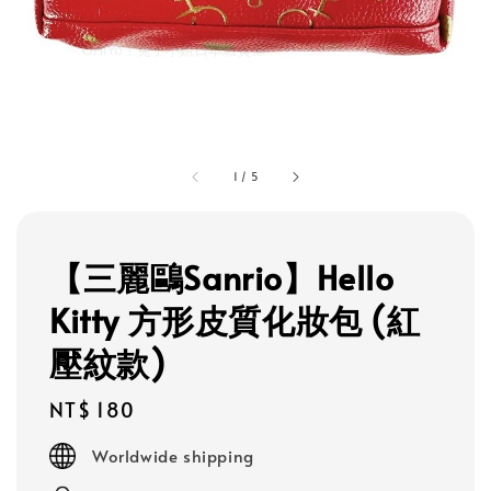
1
/
5
【三麗鷗Sanrio】Hello
Kitty 方形皮質化妝包 (紅
壓紋款)
Regular
NT$ 180
price
Worldwide shipping