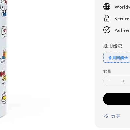
price
Worldw
Secur
Authen
適用優惠
會員回饋金
數量
分享