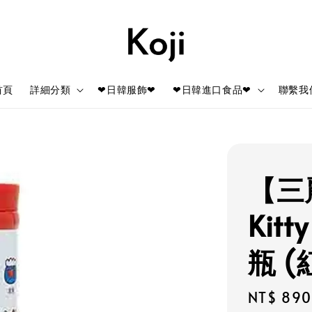
首頁
詳細分類
❤日韓服飾❤
❤日韓進口食品❤
聯繫我
【三麗
Kit
瓶 
Regular
NT$ 890