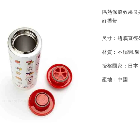
隔熱保溫效果良
好攜帶
尺寸：瓶底直徑6.5
材質：不鏽鋼.
授權國家：日本
產地：中國