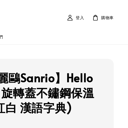
登入
購物車
們
鷗Sanrio】Hello
ty 旋轉蓋不鏽鋼保溫
(紅白 漢語字典)