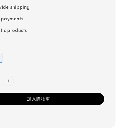
ide shipping
e payments
tic products
加入購物車