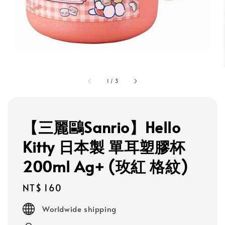
1
/
3
【三麗鷗Sanrio】Hello
Kitty 日本製 單耳塑膠杯
200ml Ag+ (玫紅 格紋)
Regular
NT$ 160
price
Worldwide shipping