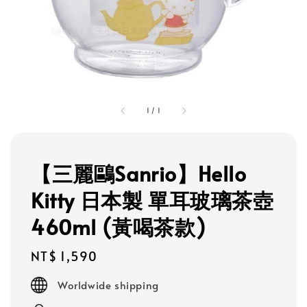
1
/
1
【三麗鷗Sanrio】Hello
Kitty 日本製 單耳玻璃茶壺
460ml (黃喝茶款)
Regular
NT$ 1,590
price
Worldwide shipping