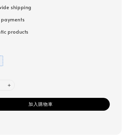
ide shipping
e payments
tic products
加入購物車