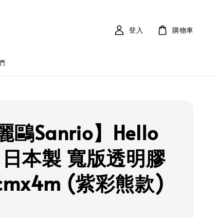
登入
購物車
們
鷗Sanrio】Hello
ty 日本製 寬版透明膠
cmx4m (紫彩熊款)