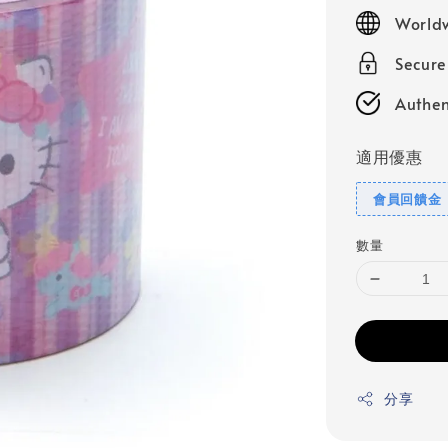
price
Worldw
Secur
Authen
適用優惠
會員回饋金
數量
分享