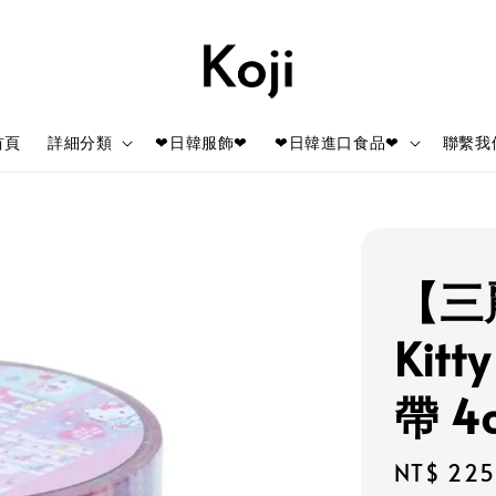
首頁
詳細分類
❤日韓服飾❤
❤日韓進口食品❤
聯繫我
【三麗
Kit
帶 4
Regular
NT$ 225