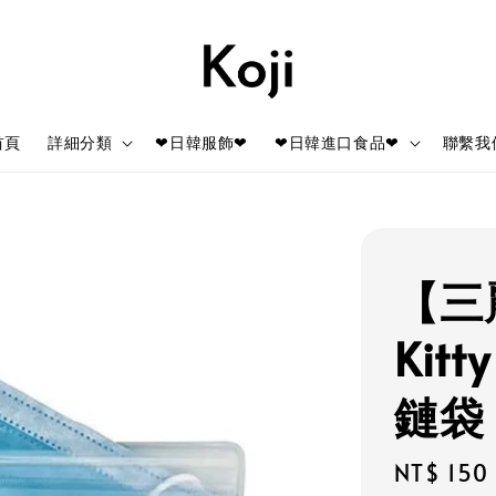
首頁
詳細分類
❤日韓服飾❤
❤日韓進口食品❤
聯繫我
【三麗
Kit
鏈袋
Regular
NT$ 150