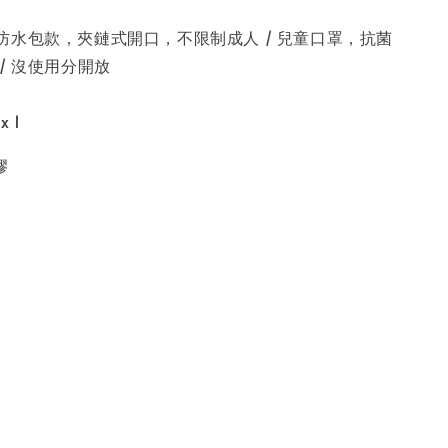
防水包款，夾鏈式開口，不限制成人 / 兒童口罩，抗菌
/ 沒使用分開放
x 1
膠