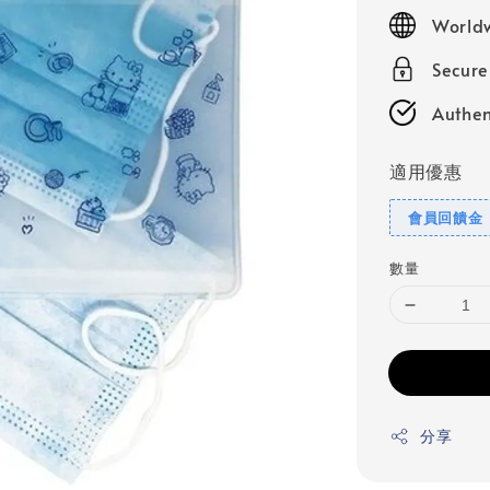
price
Worldw
Secur
Authen
適用優惠
會員回饋金
數量
分享