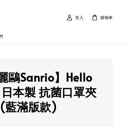
登入
購物車
們
鷗Sanrio】Hello
ty 日本製 抗菌口罩夾
 (藍滿版款)