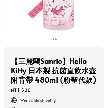
1
/
6
【三麗鷗Sanrio】Hello
Kitty 日本製 抗菌直飲水壺
附背帶 480ml (粉聖代款)
Regular
NT$ 520
price
Worldwide shipping