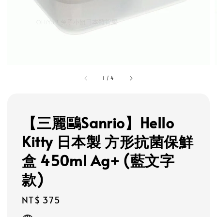
1
/
4
【三麗鷗Sanrio】Hello
Kitty 日本製 方形抗菌保鮮
盒 450ml Ag+ (藍文字
款)
Regular
NT$ 375
price