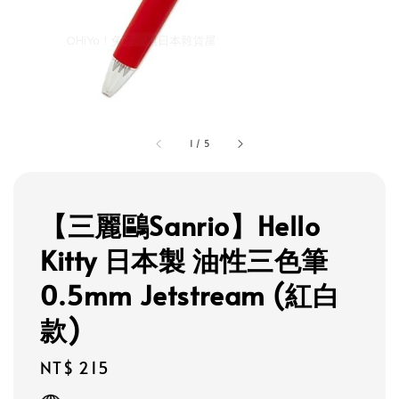
1
/
5
【三麗鷗Sanrio】Hello
Kitty 日本製 油性三色筆
0.5mm Jetstream (紅白
款)
Regular
NT$ 215
price