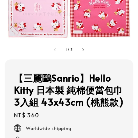
1
/
3
【三麗鷗Sanrio】Hello
Kitty 日本製 純棉便當包巾
3入組 43x43cm (桃熊款)
Regular
NT$ 360
price
Worldwide shipping