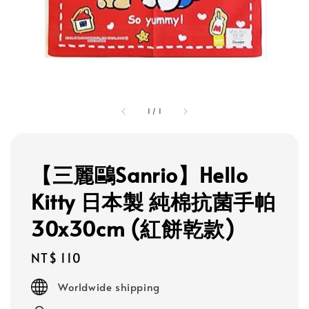
1
/
1
【三麗鷗Sanrio】Hello
Kitty 日本製 純棉抗菌手帕
30x30cm (紅餅乾款)
Regular
NT$ 110
price
Worldwide shipping