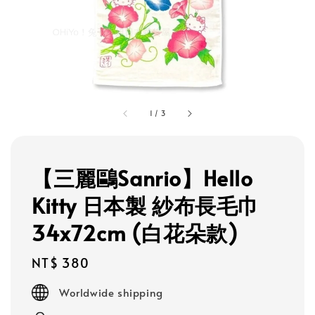
1
/
3
【三麗鷗Sanrio】Hello
Kitty 日本製 紗布長毛巾
34x72cm (白花朵款)
Regular
NT$ 380
price
Worldwide shipping