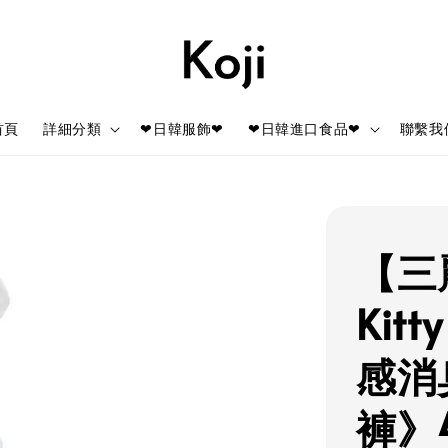
首頁
詳細分類
❤日韓服飾❤
❤日韓進口食品❤
聯繫我
【三麗
Kit
感消
褲》4