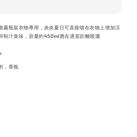
噴霧瓶裝衣物專用，炎炎夏日可直接噴在衣物上增加涼
抑制汁臭味，容量約450ml應在適當距離噴灑
m
劑，香氛