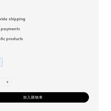
ide shipping
e payments
tic products
加入購物車