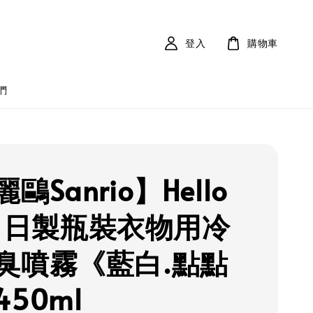
登入
購物車
們
鷗Sanrio】Hello
ty 日製瓶裝衣物用冷
臭噴霧《藍白.點點
50ml