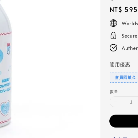
Regular
NT$ 595
price
Worldw
Secur
Authen
適用優惠
會員回饋金
數量