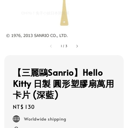
1
/
3
【三麗鷗Sanrio】Hello
Kitty 日製 圓形塑膠扇萬用
卡片 (深藍)
Regular
NT$ 130
price
Worldwide shipping