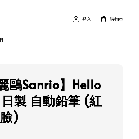
登入
購物車
們
鷗Sanrio】Hello
ty 日製 自動鉛筆 (紅
臉)