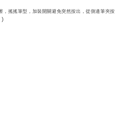
擦，搖搖筆型，加裝開關避免突然按出，從側邊筆夾按
 )