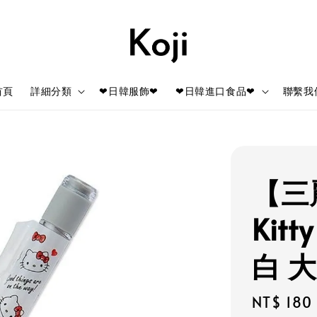
首頁
詳細分類
❤日韓服飾❤
❤日韓進口食品❤
聯繫我
【三麗
Kit
白 大
Regular
NT$ 180