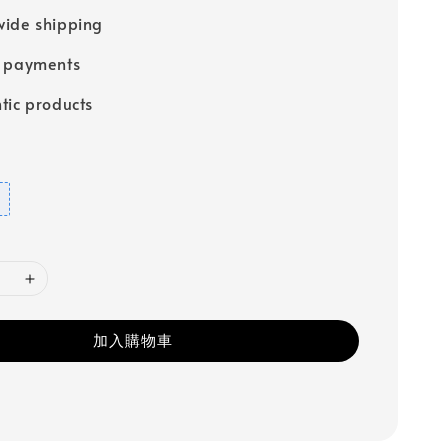
ide shipping
e payments
tic products
加入購物車