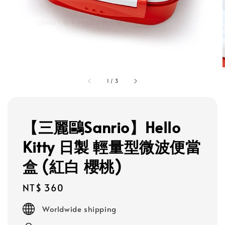
1
/
3
【三麗鷗Sanrio】Hello
Kitty 日製 輕量型微波便當
盒 (紅白 櫻桃)
Regular
NT$ 360
price
Worldwide shipping