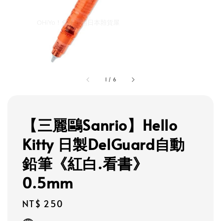
1
/
6
【三麗鷗Sanrio】Hello
Kitty 日製DelGuard自動
鉛筆《紅白.看書》
0.5mm
Regular
NT$ 250
price