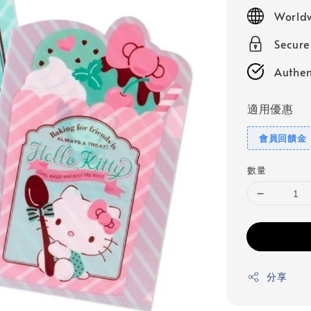
price
Worldw
Secur
Authen
適用優惠
會員回饋金
數量
分享