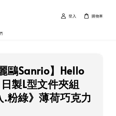
登入
購物車
們
鷗Sanrio】Hello
ty 日製L型文件夾組
入.粉綠》薄荷巧克力