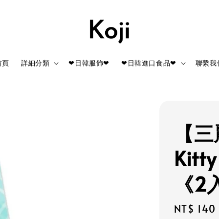
首頁
詳細分類
❤日韓服飾❤
❤日韓進口食品❤
聯繫我
【三麗
Kit
《2
Regular
NT$ 140