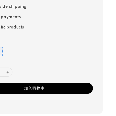
ide shipping
e payments
tic products
加入購物車