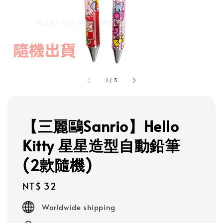
1
/
3
【三麗鷗Sanrio】Hello
Kitty 星星造型自動鉛筆
(2款隨機)
Regular
NT$ 32
price
Worldwide shipping