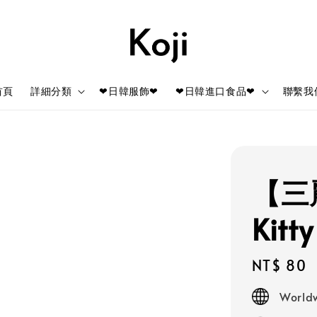
首頁
詳細分類
❤日韓服飾❤
❤日韓進口食品❤
聯繫我
【三麗
Kit
Regular
NT$ 80
price
Worldw