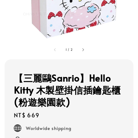
1
/
2
【三麗鷗Sanrio】Hello
Kitty 木製壁掛信插鑰匙櫃
(粉遊樂園款)
Regular
NT$ 669
price
Worldwide shipping