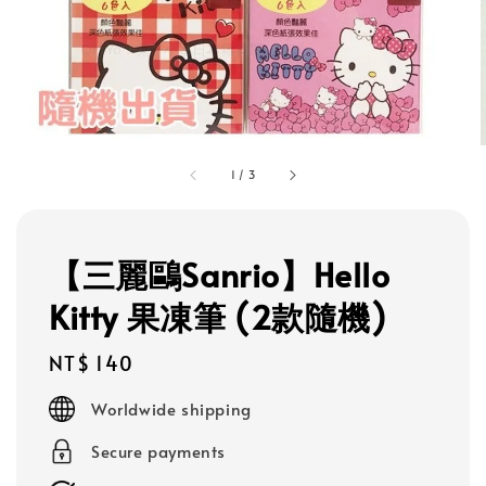
1
/
3
【三麗鷗Sanrio】Hello
Kitty 果凍筆 (2款隨機)
Regular
NT$ 140
price
Worldwide shipping
Secure payments