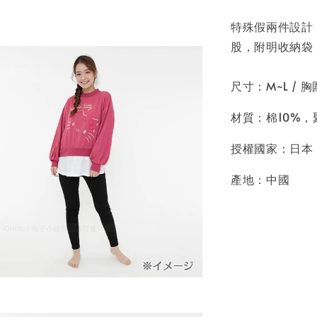
特殊假兩件設計
股，附明收納袋 (
尺寸：M~L / 胸圍
材質：棉10%，
授權國家：日本
產地：中國