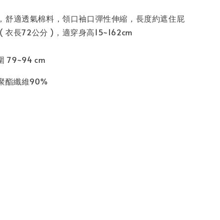
，舒適透氣棉料，領口袖口彈性伸縮，長度約遮住屁
 衣長72公分 )，適穿身高15~162cm
 79~94 cm
聚酯纖維90%