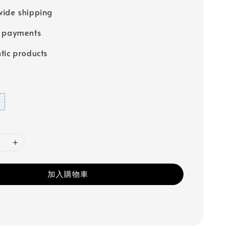
ide shipping
e payments
tic products
加入購物車