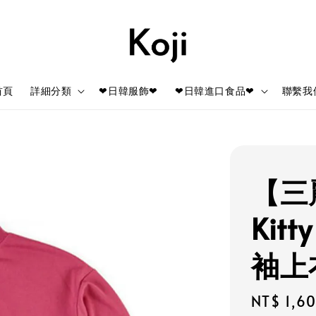
首頁
詳細分類
❤日韓服飾❤
❤日韓進口食品❤
聯繫我
【三麗
Kit
袖上衣
Regular
NT$ 1,6