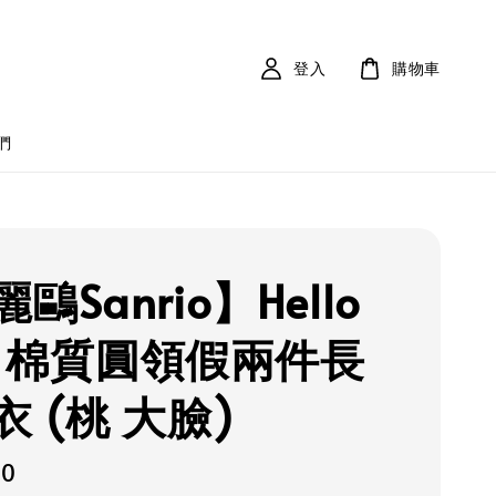
登入
購物車
們
鷗Sanrio】Hello
ty 棉質圓領假兩件長
 (桃 大臉)
00