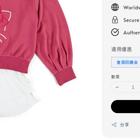
price
Worldw
Secur
Authen
適用優惠
會員回饋金
數量
分享