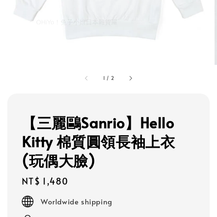
1
/
2
【三麗鷗Sanrio】Hello
Kitty 棉質圓領長袖上衣
(玩偶大臉)
Regular
NT$ 1,480
price
Worldwide shipping