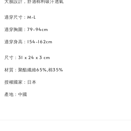
大臉設計，舒適棉料吸汗透氣
適穿尺寸：M-L
適穿胸圍：79-94cm
適穿身高：154-162cm
尺寸：31 x 24 x 3 cm
材質：聚酯纖維65%,棉35%
授權國家：日本
產地：中國