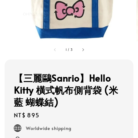
1
/
3
【三麗鷗Sanrio】Hello
Kitty 橫式帆布側背袋 (米
藍 蝴蝶結)
Regular
NT$ 895
price
Worldwide shipping