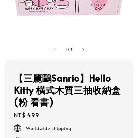
1
/
3
【三麗鷗Sanrio】Hello
Kitty 橫式木質三抽收納盒
(粉 看書)
Regular
NT$ 499
price
Worldwide shipping