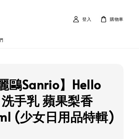
登入
購物車
們
鷗Sanrio】Hello
ty 洗手乳 蘋果梨香
ml (少女日用品特輯)