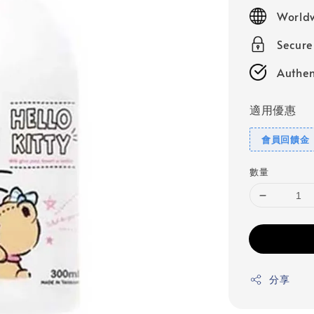
price
Worldw
Secur
Authen
適用優惠
會員回饋金
數量
分享