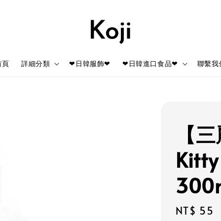
首頁
詳細分類
❤日韓服飾❤
❤日韓進口食品❤
聯繫我
【三麗
Kit
300
Regular
NT$ 55