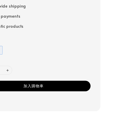
ide shipping
e payments
tic products
加入購物車