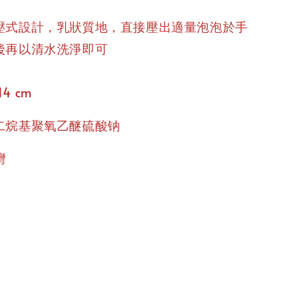
壓式設計，乳狀質地，直接壓出適量泡泡於手
後再以清水洗淨即可
14 cm
二烷基聚氧乙醚硫酸钠
灣