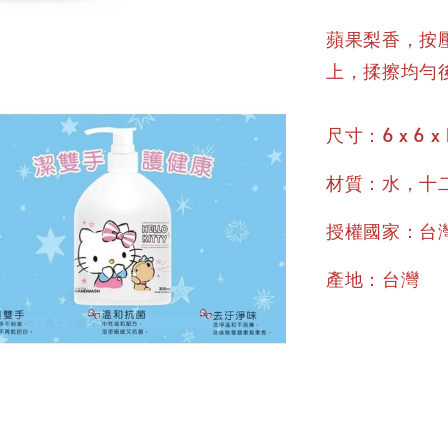
蘋果梨香，按
上，揉擦均勻
尺寸：6 x 6 x 
材質：水，十
授權國家：台
產地：台灣