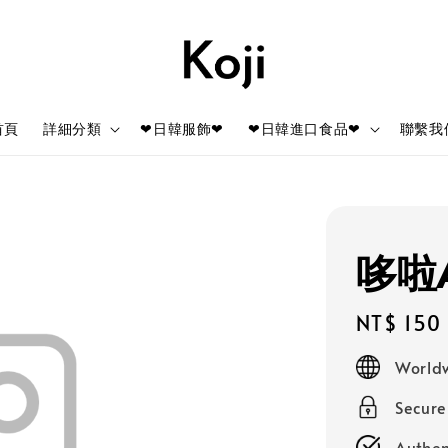
首頁
詳細分類
❤日韓服飾❤
❤日韓進口食品❤
聯繫我
哆啦
Regular
NT$ 150
price
Worldw
Secur
Authen