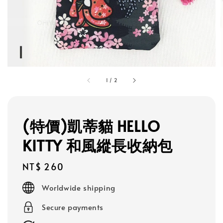
1
/
2
(特價)凱蒂貓 HELLO
KITTY 和風縱長收納包
Regular
NT$ 260
price
Worldwide shipping
Secure payments