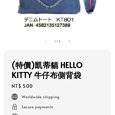
1
/
5
(特價)凱蒂貓 HELLO
KITTY 牛仔布側背袋
Regular
NT$ 500
price
Worldwide shipping
Secure payments