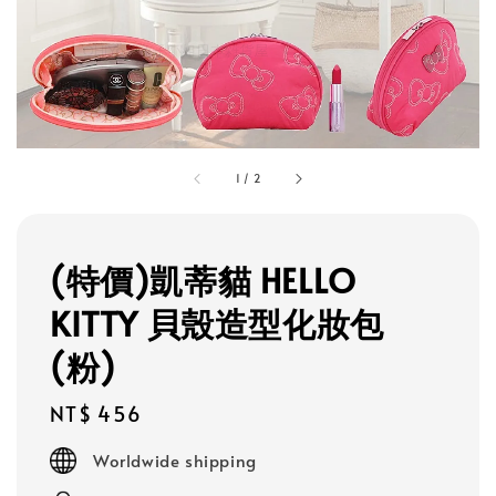
1
/
2
(特價)凱蒂貓 HELLO
KITTY 貝殼造型化妝包
(粉)
Regular
NT$ 456
price
Worldwide shipping