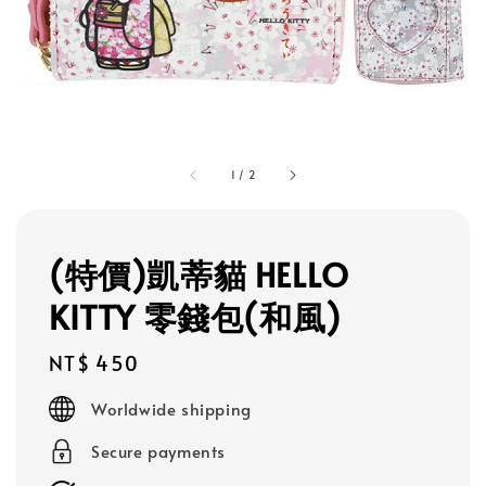
1
/
2
(特價)凱蒂貓 HELLO
KITTY 零錢包(和風)
Regular
NT$ 450
price
Worldwide shipping
Secure payments