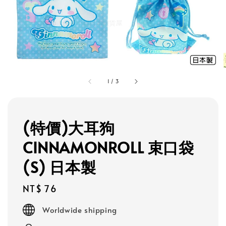
1
/
3
(特價)大耳狗
CINNAMONROLL 束口袋
(S) 日本製
Regular
NT$ 76
price
Worldwide shipping