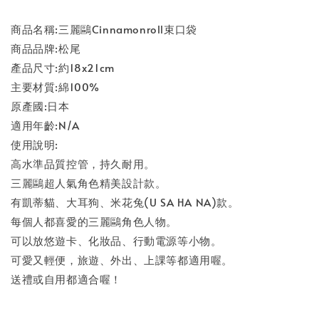
商品名稱:三麗鷗Cinnamonroll束口袋
商品品牌:松尾
產品尺寸:約18x21cm
主要材質:綿100%
原產國:日本
適用年齡:N/A
使用說明:
高水準品質控管，持久耐用。
三麗鷗超人氣角色精美設計款。
有凱蒂貓、大耳狗、米花兔(U SA HA NA)款。
每個人都喜愛的三麗鷗角色人物。
可以放悠遊卡、化妝品、行動電源等小物。
可愛又輕便，旅遊、外出、上課等都適用喔。
送禮或自用都適合喔！