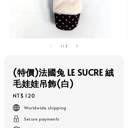
1
/
2
(特價)法國兔 LE SUCRE 絨
毛娃娃吊飾(白)
Regular
NT$ 120
price
Worldwide shipping
Secure payments