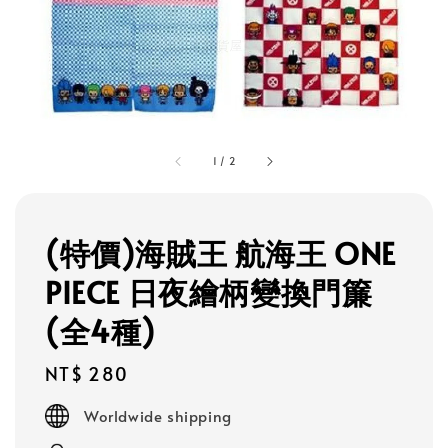
1
/
2
(特價)海賊王 航海王 ONE
PIECE 日夜繪柄變換門簾
(全4種)
Regular
NT$ 280
price
Worldwide shipping