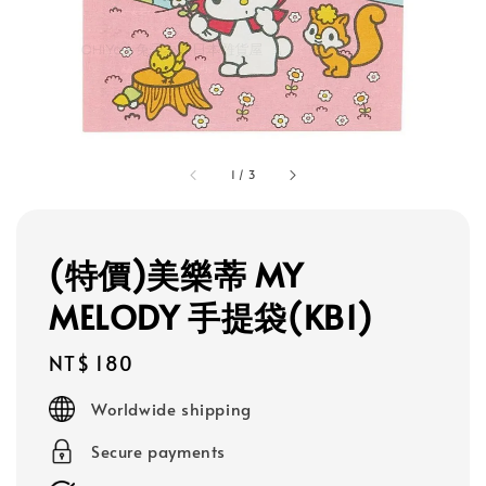
1
/
3
(特價)美樂蒂 MY
MELODY 手提袋(KB1)
Regular
NT$ 180
price
Worldwide shipping
Secure payments