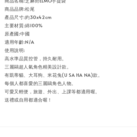
商品名稱:芝麻街ELMO手提袋
商品品牌:松尾
產品尺寸:約30x42cm
主要材質:綿100%
原產國:中國
適用年齡:N/A
使用說明:
高水準品質控管，持久耐用。
三麗鷗超人氣角色精美設計款。
有凱蒂貓、大耳狗、米花兔(U SA HA NA)款。
每個人都喜愛的三麗鷗角色人物。
可愛又輕便，旅遊、外出、上課等都適用喔。
送禮或自用都適合喔！