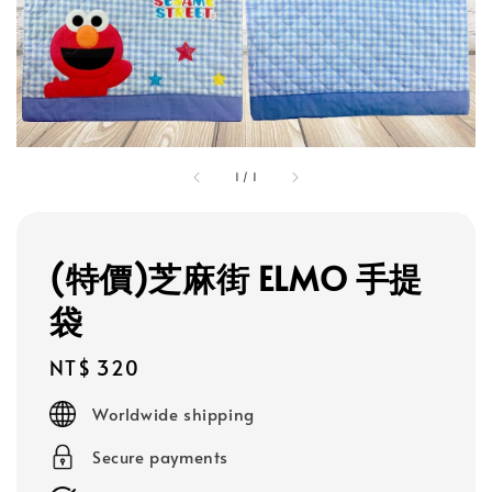
1
/
1
(特價)芝麻街 ELMO 手提
袋
Regular
NT$ 320
price
Worldwide shipping
Secure payments