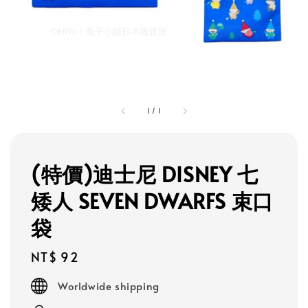
1
/
1
(特價)迪士尼 DISNEY 七
矮人 SEVEN DWARFS 束口
袋
Regular
NT$ 92
price
Worldwide shipping